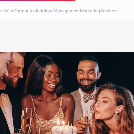
usiness
Formation
Juridique
Management
Marketing
Services