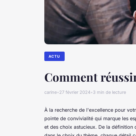
ACTU
Comment réussir 
carine
•
27 février 2024
•
3 min de lecture
À la recherche de l'excellence pour vot
pointe de convivialité qui marque les es
et des choix astucieux. De la définition 
dans le choix du thème, chaque détail