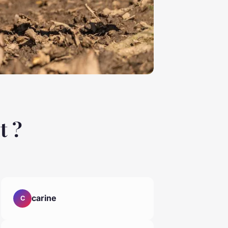
t ?
carine
C