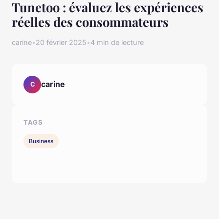
Tunetoo : évaluez les expériences
réelles des consommateurs
carine
•
20 février 2025
•
4 min de lecture
carine
C
TAGS
Business