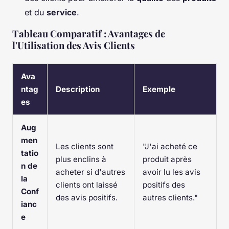
et du
service
.
Tableau Comparatif : Avantages de
l'Utilisation des Avis Clients
Ava
ntag
Description
Exemple
es
Aug
men
Les clients sont
"J'ai acheté ce
tatio
plus enclins à
produit après
n de
acheter si d'autres
avoir lu les avis
la
clients ont laissé
positifs des
Conf
des avis positifs.
autres clients."
ianc
e