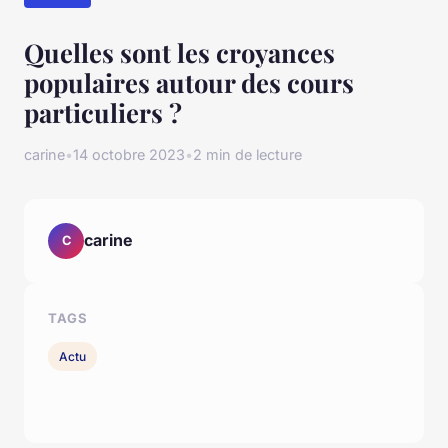
Quelles sont les croyances
populaires autour des cours
particuliers ?
carine
•
14 octobre 2023
•
2 min de lecture
carine
C
TAGS
Actu